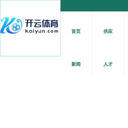
首页
供应
新闻
人才