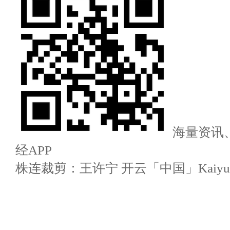
海量资讯
经APP
株连裁剪：王许宁 开云「中国」Kaiy