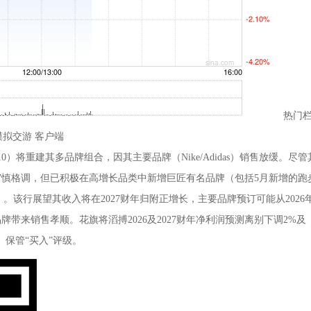
热门
模拟交游 客户端
将重建其多品牌组合，因其主要品牌（Nike/Adidas）销售放缓。尽管
受审慎格调，但已积极在高增长品类中新增巨匠有名品牌（包括5月新增的跑
na）。该行展望其收入将在2027财年归附正增长，主要品牌预订可能从2026
带来销售孝顺。花旗将滔搏2026及2027财年净利润预测离别下调2%及
元。保管“买入”评级。