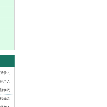
网登录入
际一
网登录入
yun云
网登录入
开yun云
网登录入