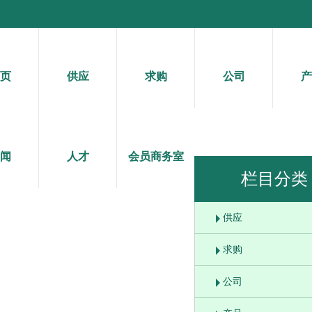
页
供应
求购
公司
产
闻
人才
会员商务室
栏目分类
供应
求购
公司